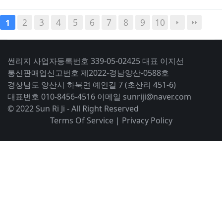
2
3
4
5
6
7
8
9
10
1
썬리지 사업자등록번호 339-05-02425 대표 이지선
통신판매업신고번호 제2022-경남양산-0588호
경상남도 양산시 하북면 예인길 7 (초산리 451-6)
대표번호 010-8456-4516 이메일 sunriji@naver.com
© 2022 Sun Ri Ji - All Right Reserved
Terms Of Service
|
Privacy Policy