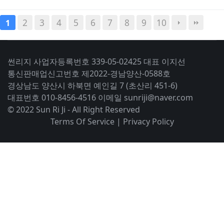
2
3
4
5
6
7
8
9
10
1
썬리지 사업자등록번호 339-05-02425 대표 이지선
통신판매업신고번호 제2022-경남양산-0588호
경상남도 양산시 하북면 예인길 7 (초산리 451-6)
대표번호 010-8456-4516 이메일 sunriji@naver.com
© 2022 Sun Ri Ji - All Right Reserved
Terms Of Service
|
Privacy Policy