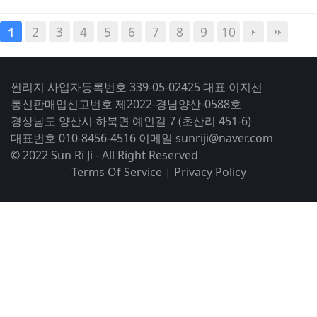
2
3
4
5
6
7
8
9
10
1
썬리지 사업자등록번호 339-05-02425 대표 이지선
통신판매업신고번호 제2022-경남양산-0588호
경상남도 양산시 하북면 예인길 7 (초산리 451-6)
대표번호 010-8456-4516 이메일 sunriji@naver.com
© 2022 Sun Ri Ji - All Right Reserved
Terms Of Service
|
Privacy Policy