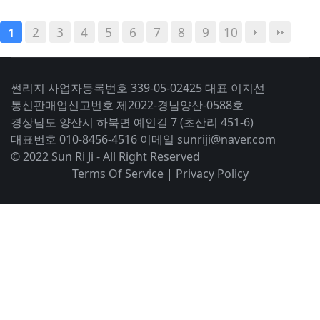
2
3
4
5
6
7
8
9
10
1
썬리지 사업자등록번호 339-05-02425 대표 이지선
통신판매업신고번호 제2022-경남양산-0588호
경상남도 양산시 하북면 예인길 7 (초산리 451-6)
대표번호 010-8456-4516 이메일 sunriji@naver.com
© 2022 Sun Ri Ji - All Right Reserved
Terms Of Service
|
Privacy Policy